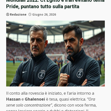
Mondiali 2022: Ct Egitto e Iran evitano tema
Pride, puntano tutto sulla partita
Redazione
Giugno 26, 2026
Il conto alla rovescia è iniziato, e l’aria intorno a
Hassan
e
Ghalenoei
è tesa, quasi elettrica.
“Ora
serve solo concentrazione”
, dicono con voce ferma,
senza lasciare spazio a dubbi o distrazioni. Il