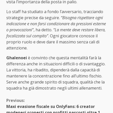
vista l’importanza della posta in palio.
Lo staff ha studiato a fondo l’avversario, tracciando
strategie precise da seguire.
“Bisogna rispettare ogni
indicazione e non farsi condizionare da pressioni esterne
o provocazioni”
, ha detto.
“La mente deve restare libera,
focalizzata sul compito”
. Ogni giocatore conosce il
proprio ruolo e deve dare il massimo senza cali di
attenzione.
Ghalenoei
è convinto che questa mentalità farà la
differenza anche in situazioni difficili o di svantaggio.
La vittoria, ha ribadito, dipenderà dalla capacità di
mantenere la concentrazione fino all’ultimo fischio.
Serve anche grande spirito di squadra, qualità che la
squadra ha già dimostrato negli ultimi allenamenti.
Continue
Previous:
Maxi evasione fiscale su OnlyFans: 6 creator
Reading
modenesi scoperti con profitti nascosti oltre 1