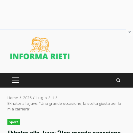
×
Skip
to
content
PRIMARY
MENU
Home
2026
Luglio
1
Ekhator alla Juve: “Una grande occasione, la scelta giusta per la
mia carriera”
Sport