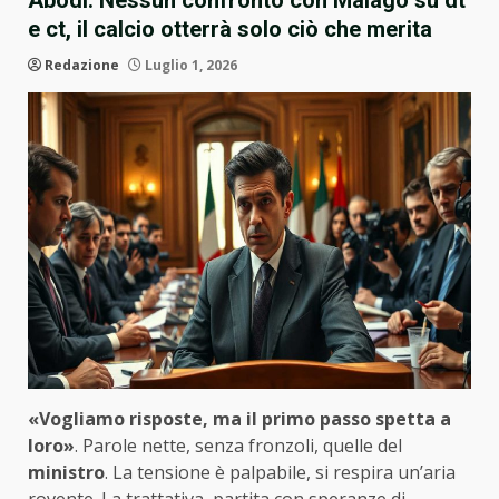
Abodi: Nessun confronto con Malagò su dt
e ct, il calcio otterrà solo ciò che merita
Redazione
Luglio 1, 2026
«Vogliamo risposte, ma il primo passo spetta a
loro»
. Parole nette, senza fronzoli, quelle del
ministro
. La tensione è palpabile, si respira un’aria
rovente. La trattativa, partita con speranze di