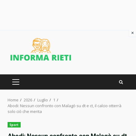
×
Skip
to
content
PRIMARY
MENU
Home
2026
Luglio
1
Abodi: Nessun confronto con Malagò su dt e ct, il calcio otterrà
solo ciò che merita
Sport