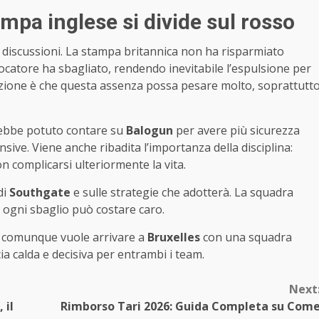
ampa inglese si divide sul rosso
 discussioni. La stampa britannica non ha risparmiato
iocatore ha sbagliato, rendendo inevitabile l’espulsione per
nsazione è che questa assenza possa pesare molto, soprattutt
rebbe potuto contare su
Balogun
per avere più sicurezza
sive. Viene anche ribadita l’importanza della disciplina:
on complicarsi ulteriormente la vita.
di
Southgate
e sulle strategie che adotterà. La squadra
i ogni sbaglio può costare caro.
e comunque vuole arrivare a
Bruxelles
con una squadra
cia calda e decisiva per entrambi i team.
Next
 il
Rimborso Tari 2026: Guida Completa su Com