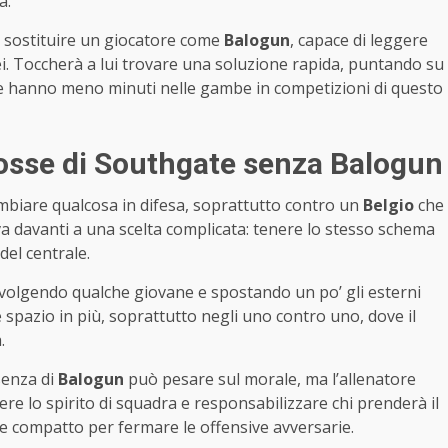
a.
le sostituire un giocatore come
Balogun
, capace di leggere
rei. Toccherà a lui trovare una soluzione rapida, puntando su
he hanno meno minuti nelle gambe in competizioni di questo
mosse di Southgate senza Balogun
biare qualcosa in difesa, soprattutto contro un
Belgio
che
va davanti a una scelta complicata: tenere lo stesso schema
el centrale.
nvolgendo qualche giovane e spostando un po’ gli esterni
he spazio in più, soprattutto negli uno contro uno, dove il
.
senza di
Balogun
può pesare sul morale, ma l’allenatore
 lo spirito di squadra e responsabilizzare chi prenderà il
 e compatto per fermare le offensive avversarie.