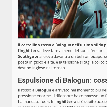
Il cartellino rosso a Balogun nell’ultima sfid
l’
Inghilterra
deve fare a meno del suo difensore 
Southgate
si trova davanti a un bel rompicapo: so
posta in gioco è alta, e la tensione si taglia col co
destino inglese nel torneo.
Espulsione di Balogun: cos
Il rosso a
Balogun
è arrivato nel momento più deli
pressione enorme. Il difensore ha commesso un fal
ha mandato fuori. In
Inghilterra
si è subito acceso