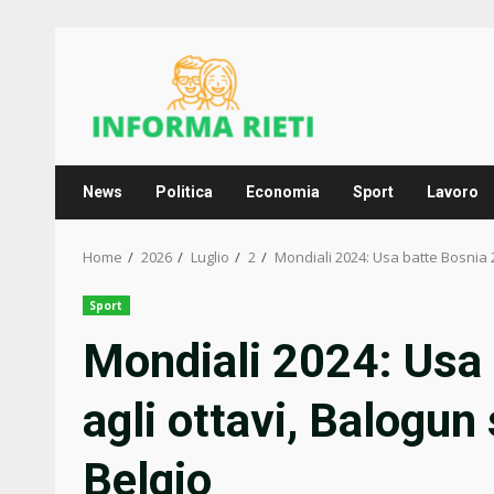
Skip
to
content
News
Politica
Economia
Sport
Lavoro
Home
2026
Luglio
2
Mondiali 2024: Usa batte Bosnia 2-
Sport
Mondiali 2024: Usa 
agli ottavi, Balogun 
Belgio