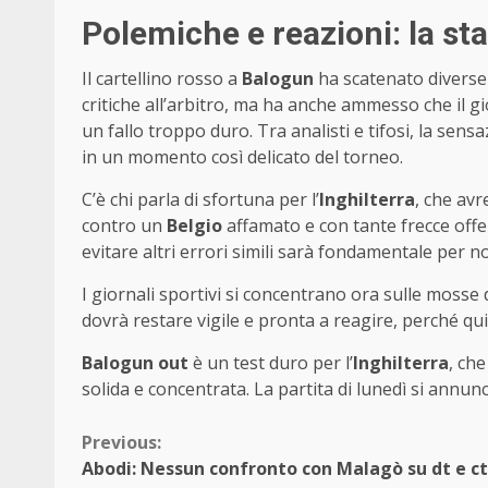
Polemiche e reazioni: la st
Il cartellino rosso a
Balogun
ha scatenato diverse
critiche all’arbitro, ma ha anche ammesso che il g
un fallo troppo duro. Tra analisti e tifosi, la se
in un momento così delicato del torneo.
C’è chi parla di sfortuna per l’
Inghilterra
, che av
contro un
Belgio
affamato e con tante frecce offen
evitare altri errori simili sarà fondamentale per n
I giornali sportivi si concentrano ora sulle mosse 
dovrà restare vigile e pronta a reagire, perché qu
Balogun out
è un test duro per l’
Inghilterra
, ch
solida e concentrata. La partita di lunedì si annun
Continue
Previous:
Abodi: Nessun confronto con Malagò su dt e ct,