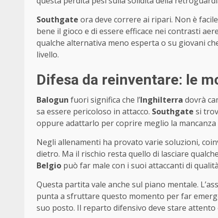
questa perdita pesi sulla solidità della retroguardi
Southgate
ora deve correre ai ripari. Non è faci
bene il gioco e di essere efficace nei contrasti ae
qualche alternativa meno esperta o su giovani c
livello.
Difesa da reinventare: le 
Balogun
fuori significa che l’
Inghilterra
dovrà cam
sa essere pericoloso in attacco.
Southgate
si tro
oppure adattarlo per coprire meglio la mancanza d
Negli allenamenti ha provato varie soluzioni, coi
dietro. Ma il rischio resta quello di lasciare qualc
Belgio
può far male con i suoi attaccanti di qualità
Questa partita vale anche sul piano mentale. L’as
punta a sfruttare questo momento per far emergere
suo posto. Il reparto difensivo deve stare attento