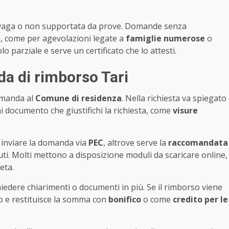
 è vaga o non supportata da prove. Domande senza
i, come per agevolazioni legate a
famiglie numerose
o
lo parziale e serve un certificato che lo attesti.
a di rimborso Tari
omanda al
Comune di residenza
. Nella richiesta va spiegato
i documento che giustifichi la richiesta, come
visure
uò inviare la domanda via
PEC
, altrove serve la
raccomandata
uti. Molti mettono a disposizione moduli da scaricare online,
eta.
hiedere chiarimenti o documenti in più. Se il rimborso viene
 e restituisce la somma con
bonifico
o come
credito per le