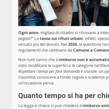
Ogni anno
, migliaia di cittadini si ritrovano a int
pagato?”
La
tassa sui rifiuti urbani
, infatti, spe
versato più del dovuto. Nel
2026
, la questione non
regolamenti che cambiano da
Comune a Comun
Non tutti sanno che il
rimborso non è automatic
visto modificare le superfici o le categorie tariff
Rispettare i tempi per fare domanda è cruciale
: un pa
Insomma, conoscere a fondo regole e scadenze può
un’occasione persa.
Quanto tempo si ha per chie
La legge è chiara: si può chiedere il
rimborso entr