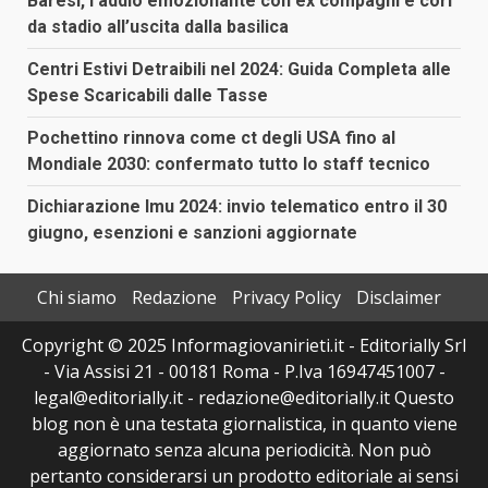
Baresi, l’addio emozionante con ex compagni e cori
da stadio all’uscita dalla basilica
Centri Estivi Detraibili nel 2024: Guida Completa alle
Spese Scaricabili dalle Tasse
Pochettino rinnova come ct degli USA fino al
Mondiale 2030: confermato tutto lo staff tecnico
Dichiarazione Imu 2024: invio telematico entro il 30
giugno, esenzioni e sanzioni aggiornate
Chi siamo
Redazione
Privacy Policy
Disclaimer
Copyright © 2025 Informagiovanirieti.it - Editorially Srl
- Via Assisi 21 - 00181 Roma - P.Iva 16947451007 -
legal@editorially.it - redazione@editorially.it Questo
blog non è una testata giornalistica, in quanto viene
aggiornato senza alcuna periodicità. Non può
pertanto considerarsi un prodotto editoriale ai sensi