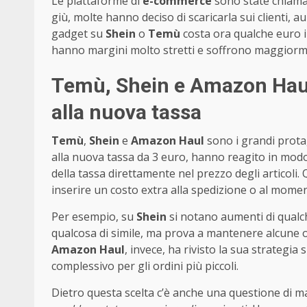
Le piattaforme di
e-commerce
sono state chiamat
giù, molte hanno deciso di scaricarla sui clienti, 
gadget su
Shein
o
Temù
costa ora qualche euro in
hanno margini molto stretti e soffrono maggior
Temù, Shein e Amazon Haul
alla nuova tassa
Temù
,
Shein
e
Amazon Haul
sono i grandi protag
alla nuova tassa da 3 euro, hanno reagito in modo s
della tassa direttamente nel prezzo degli articoli.
inserire un costo extra alla spedizione o al mom
Per esempio, su
Shein
si notano aumenti di qualch
qualcosa di simile, ma prova a mantenere alcune o
Amazon Haul
, invece, ha rivisto la sua strategia
complessivo per gli ordini più piccoli.
Dietro questa scelta c’è anche una questione di m