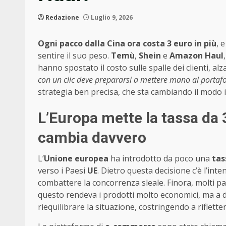
Redazione
Luglio 9, 2026
Ogni pacco dalla Cina ora costa 3 euro in più
, 
sentire il suo peso.
Temù
,
Shein
e
Amazon Haul
hanno spostato il costo sulle spalle dei clienti, alz
con un clic deve prepararsi a mettere mano al portafo
strategia ben precisa, che sta cambiando il modo in
L’Europa mette la tassa da 
cambia davvero
L’
Unione europea
ha introdotto da poco una
tas
verso i Paesi
UE
. Dietro questa decisione c’è l’inte
combattere la concorrenza sleale. Finora, molti pac
questo rendeva i prodotti molto economici, ma a d
riequilibrare la situazione, costringendo a riflette