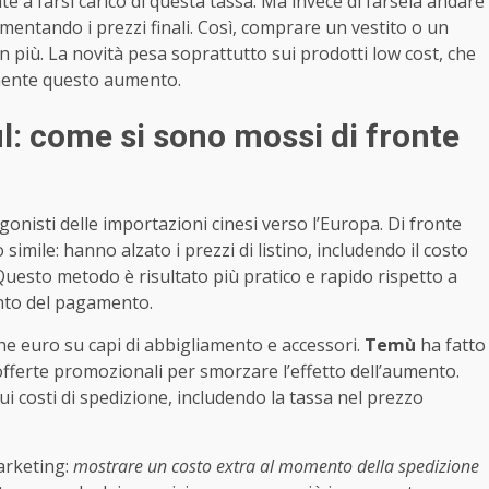
e a farsi carico di questa tassa. Ma invece di farsela andare
aumentando i prezzi finali. Così, comprare un vestito o un
 più. La novità pesa soprattutto sui prodotti low cost, che
mente questo aumento.
: come si sono mossi di fronte
onisti delle importazioni cinesi verso l’Europa. Di fronte
imile: hanno alzato i prezzi di listino, includendo il costo
 Questo metodo è risultato più pratico e rapido rispetto a
ento del pagamento.
e euro su capi di abbigliamento e accessori.
Temù
ha fatto
fferte promozionali per smorzare l’effetto dell’aumento.
 sui costi di spedizione, includendo la tassa nel prezzo
arketing:
mostrare un costo extra al momento della spedizione