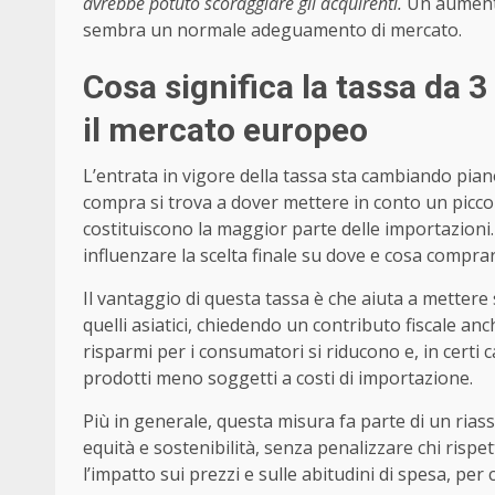
avrebbe potuto scoraggiare gli acquirenti.
Un aumento
sembra un normale adeguamento di mercato.
Cosa significa la tassa da 
il mercato europeo
L’entrata in vigore della tassa sta cambiando piano
compra si trova a dover mettere in conto un picc
costituiscono la maggior parte delle importazioni
influenzare la scelta finale su dove e cosa comprar
Il vantaggio di questa tassa è che aiuta a mettere 
quelli asiatici, chiedendo un contributo fiscale anch
risparmi per i consumatori si riducono e, in certi 
prodotti meno soggetti a costi di importazione.
Più in generale, questa misura fa parte di un riasse
equità e sostenibilità, senza penalizzare chi rispe
l’impatto sui prezzi e sulle abitudini di spesa, per