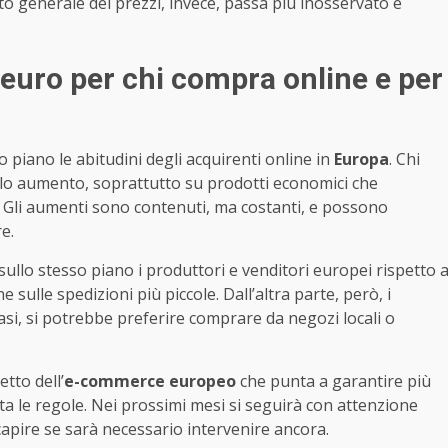
 generale dei prezzi, invece, passa più inosservato e
3 euro per chi compra online e per
 piano le abitudini degli acquirenti online in
Europa
. Chi
olo aumento, soprattutto su prodotti economici che
. Gli aumenti sono contenuti, ma costanti, e possono
e.
sullo stesso piano i produttori e venditori europei rispetto 
e sulle spedizioni più piccole. Dall’altra parte, però, i
casi, si potrebbe preferire comprare da negozi locali o
tto dell’
e-commerce europeo
che punta a garantire più
tta le regole. Nei prossimi mesi si seguirà con attenzione
 capire se sarà necessario intervenire ancora.