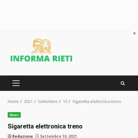
×
Skip
to
content
PRIMARY
MENU
Home
2021
Settembre
10
Sigaretta elettronica treno
News
Sigaretta elettronica treno
Redazione
Settembre 10, 2021