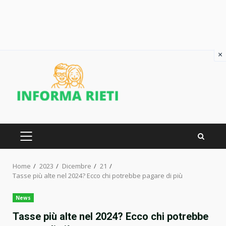
×
Skip
to
content
PRIMARY
MENU
Home
2023
Dicembre
21
Tasse più alte nel 2024? Ecco chi potrebbe pagare di più
News
Tasse più alte nel 2024? Ecco chi potrebbe