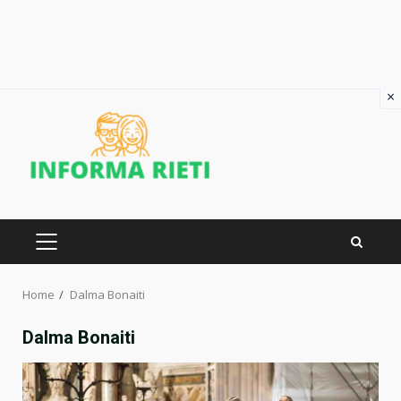
×
Skip
to
content
PRIMARY
MENU
Home
Dalma Bonaiti
Dalma Bonaiti