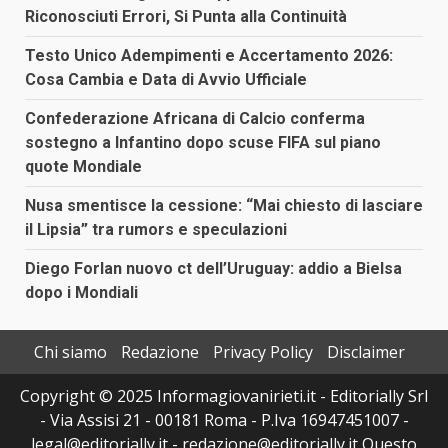
Riconosciuti Errori, Si Punta alla Continuità
Testo Unico Adempimenti e Accertamento 2026:
Cosa Cambia e Data di Avvio Ufficiale
Confederazione Africana di Calcio conferma
sostegno a Infantino dopo scuse FIFA sul piano
quote Mondiale
Nusa smentisce la cessione: “Mai chiesto di lasciare
il Lipsia” tra rumors e speculazioni
Diego Forlan nuovo ct dell’Uruguay: addio a Bielsa
dopo i Mondiali
Chi siamo
Redazione
Privacy Policy
Disclaimer
Copyright © 2025 Informagiovanirieti.it - Editorially Srl
- Via Assisi 21 - 00181 Roma - P.Iva 16947451007 -
legal@editorially.it - redazione@editorially.it Questo