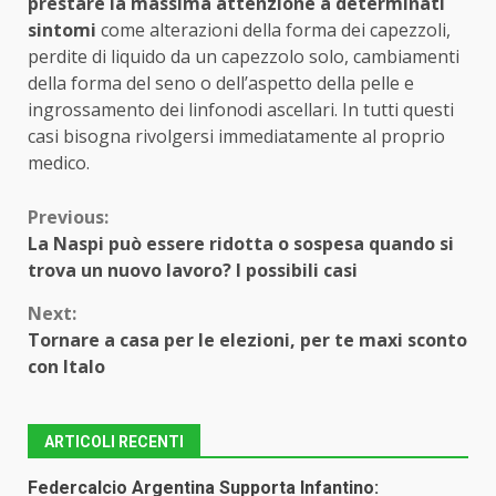
prestare la massima attenzione a determinati
sintomi
come alterazioni della forma dei capezzoli,
perdite di liquido da un capezzolo solo, cambiamenti
della forma del seno o dell’aspetto della pelle e
ingrossamento dei linfonodi ascellari. In tutti questi
casi bisogna rivolgersi immediatamente al proprio
medico.
Continue
Previous:
La Naspi può essere ridotta o sospesa quando si
Reading
trova un nuovo lavoro? I possibili casi
Next:
Tornare a casa per le elezioni, per te maxi sconto
con Italo
ARTICOLI RECENTI
Federcalcio Argentina Supporta Infantino: