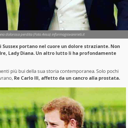
 una dolorosa perdita (Foto Ansa) informagiovanirieti.it
a di Sussex portano nel cuore un dolore straziante. Non
dre, Lady Diana. Un altro lutto li ha profondamente
nti più bui della sua storia contemporanea. Solo pochi
ovrano,
Re Carlo III,
affetto da un cancro alla prostata.