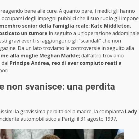
 reagendo bene alle cure. A quanto pare, i medici gli hanno
 occuparsi degli impegni pubblici che il suo ruolo gli impone
 membro senior della famiglia reale: Kate Middleton.
nosticato un tumore
in seguito a un’operazione addominal
esti gravi eventi si aggiungono gli “scandali” che non
azine. Da un lato troviamo le controversie in seguito alla
sieme alla moglie Meghan Markle;
dall’altro troviamo
 dal
Principe Andrea, reo di aver compiuto reati a
ori.
he non svanisce: una perdita
ssimi la gravissima perdita della madre, la compianta
Lady
ncidente automobilistico a Parigi il 31 agosto 1997.