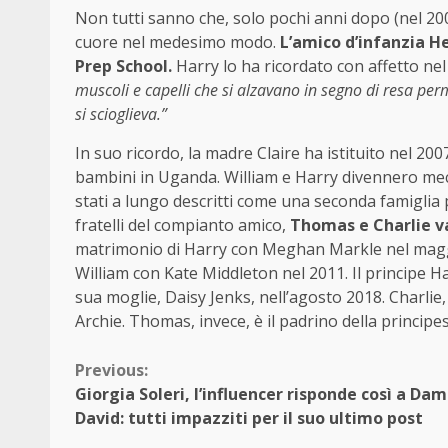
Non tutti sanno che, solo pochi anni dopo (nel 200
cuore nel medesimo modo.
L’amico d’infanzia H
Prep School.
Harry lo ha ricordato con affetto nel 
muscoli e capelli che si alzavano in segno di resa per
si scioglieva.”
In suo ricordo, la madre Claire ha istituito nel 200
bambini in Uganda. William e Harry divennero mec
stati a lungo descritti come una seconda famiglia per
fratelli del compianto amico,
Thomas e Charlie v
matrimonio di Harry con Meghan Markle nel maggi
William con Kate Middleton nel 2011. Il principe 
sua moglie, Daisy Jenks, nell’agosto 2018. Charlie, 
Archie. Thomas, invece, è il padrino della principess
Continue
Previous:
Giorgia Soleri, l’influencer risponde così a Da
Reading
David: tutti impazziti per il suo ultimo post