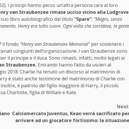
2), i principi hanno perso un’altra persona cara al loro
enry van Straubenzee rimase ucciso vicino alla Ludgrove
suo libro autobiografico dal titolo
“Spare”
:
“Magro, senza
manente, Henry era tutto cuore. Ogni volta che sorrideva, la gent
7 il fondo
“Henry van Straubenzee Memorial”
per sostenere i
enati congiunti dell’organizzazione. I van Straubenze sono
 il principe e il duca. Sono rimasti, infatti, molto legati ai
an Straubenzee.
Entrambi hanno fatto da uscieri al
o 2018. Charlie ha tenuto un discorso al matrimonio di
Harry è stato anche testimone del matrimonio di Charlie con
inoltre, è padrino del figlio maggiore di Harry, il piccolo
a Charlotte, figlia di William e Kate.
Next
miano
Calciomercato Juventus, Kean verrà sacrificato pe
arrivare ad un giocatore fortissimo: la situazion