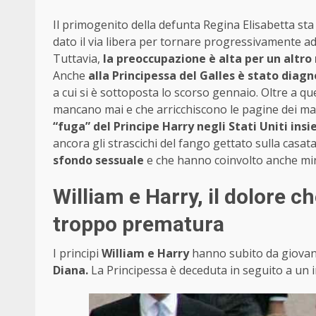
Il primogenito della defunta Regina Elisabetta sta
dato il via libera per tornare progressivamente ad
Tuttavia,
la preoccupazione è alta per un altro
Anche
alla Principessa del Galles è stato diag
a cui si è sottoposta lo scorso gennaio. Oltre a qu
mancano mai e che arricchiscono le pagine dei mag
“fuga” del Principe Harry negli Stati Uniti in
ancora gli strascichi del fango gettato sulla casata
sfondo sessuale
e che hanno coinvolto anche min
William e Harry, il dolore c
troppo prematura
I principi
William e Harry
hanno subito da giovani
Diana.
La Principessa è deceduta in seguito a un i