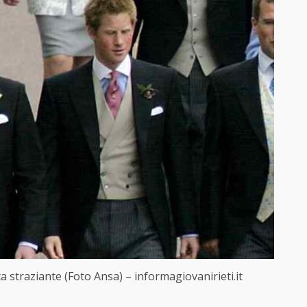
a straziante (Foto Ansa) – informagiovanirieti.it