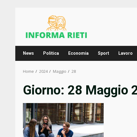
Skip
to
content
News
Politica
Economia
Sport
Lavoro
Home
2024
Maggio
28
Giorno:
28 Maggio 