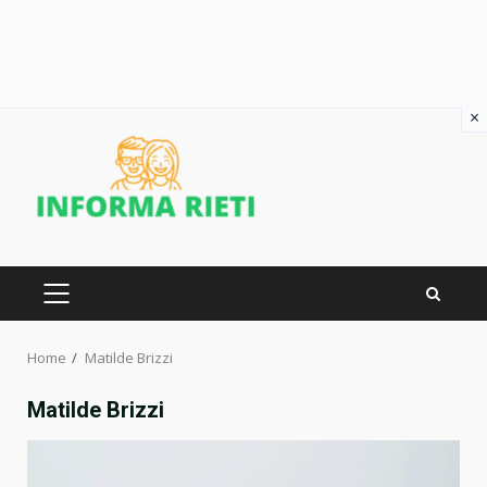
×
Skip
to
content
PRIMARY
MENU
Home
Matilde Brizzi
Matilde Brizzi