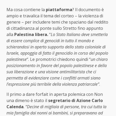
Ma cosa contiene la
piattaforma
? Il documento è
ampio e travalica il tema del corteo – la violenza di
genere – per includere temi che spaziano dal reddito
di cittadinanza al ponte sullo Stretto fino appunto
alla
Palestina libera.
“
Lo Stato Italiano deve smetterla
di essere complice di genocidi in tutto il mondo e
schierandosi in aperto supporto dello stato coloniale di
Israele, appoggia di fatto il genocidio in corso del popolo
palestinese
“. Le promotrici chiedono quindi “
un chiaro
posizionamento in favore del popolo palestinese e della
sua liberazione e una visione antimilitarista che ci
permetta di evidenziare come i conflitti armati siano
l’espressione più terribile della violenza patriarcale”
.
Il primo a dare forfait in aperta polemica con Non
una dimeno è stato il
segretario di Azione Carlo
Calenda
.
“Decine di migliaia di persone, tra cui tutta la
mia famiglia dai nonni ai bambini, si preparavano ad