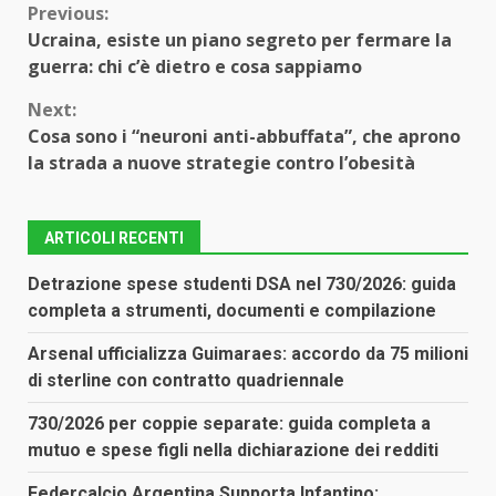
Continue
Previous:
Ucraina, esiste un piano segreto per fermare la
Reading
guerra: chi c’è dietro e cosa sappiamo
Next:
Cosa sono i “neuroni anti-abbuffata”, che aprono
la strada a nuove strategie contro l’obesità
ARTICOLI RECENTI
Detrazione spese studenti DSA nel 730/2026: guida
completa a strumenti, documenti e compilazione
Arsenal ufficializza Guimaraes: accordo da 75 milioni
di sterline con contratto quadriennale
730/2026 per coppie separate: guida completa a
mutuo e spese figli nella dichiarazione dei redditi
Federcalcio Argentina Supporta Infantino: