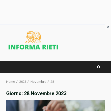
×
Skip
to
content
PRIMARY
MENU
Home
2023
Novembre
28
Giorno:
28 Novembre 2023