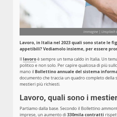
Immagine | Unsplash @J
Lavoro, in Italia nel 2023 quali sono state le fig
appetibili? Vediamolo insieme, per essere pront
Il
lavoro
è sempre un tema caldo in Italia. Un tema 
politico e non solo. Per capire qualcosa di più sul
mano il
Bollettino annuale del sistema informa
documento che traccia un quadro completo della si
mestieri più richiesti.
Lavoro, quali sono i mestieri
Partiamo dalla base. Secondo il Bollettino ammo
imprese, un aumento di
330mila contratti
rispet