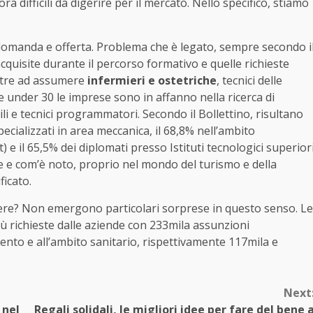
 difficili da digerire per il mercato. Nello specifico, stiamo
a domanda e offerta. Problema che è legato, sempre secondo i
cquisite durante il percorso formativo e quelle richieste
oltre ad assumere
infermieri e ostetriche
, tecnici delle
ure under 30 le imprese sono in affanno nella ricerca di
civili e tecnici programmatori. Secondo il Bollettino, risultano
 specializzati in area meccanica, il 68,8% nell’ambito
 il 65,5% dei diplomati presso Istituti tecnologici superior
fine e com’è noto, proprio nel mondo del turismo e della
ficato.
iere? Non emergono particolari sorprese in questo senso. Le
ù richieste dalle aziende con 233mila assunzioni
mento e all’ambito sanitario, rispettivamente 117mila e
Next
 nel
Regali solidali, le migliori idee per fare del bene 