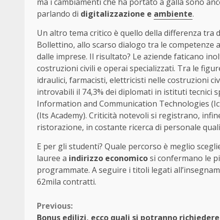
ma i cambiamenti che ha portato a galla sono ancora
parlando di
digitalizzazione e
ambiente
.
Un altro tema critico è quello della differenza tr
Bollettino, allo scarso dialogo tra le competenze a
dalle imprese. Il risultato? Le aziende faticano in
costruzioni civili e operai specializzati. Tra le fig
idraulici, farmacisti, elettricisti nelle costruzioni 
introvabili il 74,3% dei diplomati in istituti tecnici
Information and Communication Technologies (Ict) e
(Its Academy). Criticità notevoli si registrano, in
ristorazione, in costante ricerca di personale quali
E per gli studenti? Quale percorso è meglio scegl
lauree a
indirizzo economico
si confermano le pi
programmate. A seguire i titoli legati all’insegna
62mila contratti.
Continue
Previous:
Bonus edilizi, ecco quali si potranno richiedere