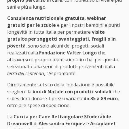
proprio percorso di cure
, con l’obiettivo di vivere più
sani e più a lungo.
Consulenza nutrizionale gratuita
,
webinar
gratuiti per le scuole
e per i nostri bambini e punti
longevità in tutta Italia per permettere
visite
gratuite per soggetti svantaggiati, fragili o in
povertà
, sono solo alcuni dei progetti sociali
realizzati dalla
Fondazione Valter Longo
che,
attraverso il proprio team scientifico ha, per questo,
selezionato una serie di prodotti provenienti dalla
terra dei centenari
, l’Aspromonte.
Direttamente sul sito della Fondazione è possibile
scegliere la
box di Natale con prodotti solidali
che
si desidera donare. I prezzi variano
da 35 a 89 euro
,
oltre alle spese di spedizione.
La
Cuccia per Cane Rettangolare Sfoderabile
Dreamwell
di
Alessandro Enriquez
e
Arcaplanet