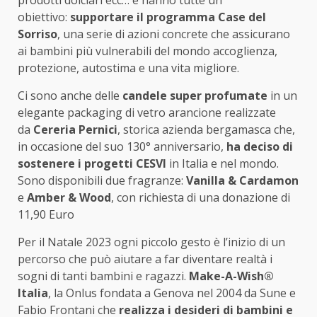
prodotti dolciari ecc… e hanno tutte un
obiettivo:
supportare il programma Case del
Sorriso
, una serie di azioni concrete che assicurano
ai bambini più vulnerabili del mondo accoglienza,
protezione, autostima e una vita migliore.
Ci sono anche delle
candele super profumate
in un
elegante packaging di vetro arancione realizzate
da
Cereria Pernici
, storica azienda bergamasca che,
in occasione del suo 130° anniversario,
ha deciso di
sostenere i progetti CESVI
in Italia e nel mondo.
Sono disponibili due fragranze:
Vanilla & Cardamon
e
Amber & Wood
, con richiesta di una donazione di
11,90 Euro
Per il Natale 2023 ogni piccolo gesto è l’inizio di un
percorso che può aiutare a far diventare realtà i
sogni di tanti bambini e ragazzi.
Make-A-Wish®
Italia
, la Onlus fondata a Genova nel 2004 da Sune e
Fabio Frontani che
realizza i desideri di bambini e