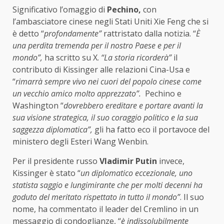
Significativo l’omaggio di
Pechino,
con
l’ambasciatore cinese negli Stati Uniti Xie Feng che si
è detto “
profondamente”
rattristato dalla notizia. “
È
una perdita tremenda per il nostro Paese e per il
mondo”,
ha scritto su X.
“La storia ricorderà”
il
contributo di Kissinger alle relazioni Cina-Usa e
“
rimarrà sempre vivo nei cuori del popolo cinese come
un vecchio amico molto apprezzato”.
Pechino e
Washington “
dovrebbero ereditare e portare avanti la
sua visione strategica, il suo coraggio politico e la sua
saggezza diplomatica”,
gli ha fatto eco il portavoce del
ministero degli Esteri Wang Wenbin.
Per il presidente russo
Vladimir Putin
invece,
Kissinger è stato “
un diplomatico eccezionale, uno
statista saggio e lungimirante che per molti decenni ha
goduto del meritato rispettato in tutto il mondo”
. Il suo
nome, ha commentato il leader del Cremlino in un
messaggio di condoglianze, “
è indissolubilmente