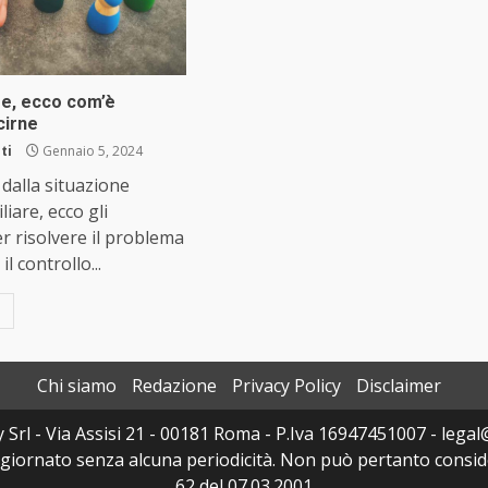
re, ecco com’è
cirne
ti
Gennaio 5, 2024
dalla situazione
liare, ecco gli
r risolvere il problema
l controllo...
Chi siamo
Redazione
Privacy Policy
Disclaimer
y Srl - Via Assisi 21 - 00181 Roma - P.Iva 16947451007 - legal@
ggiornato senza alcuna periodicità. Non può pertanto consider
62 del 07.03.2001