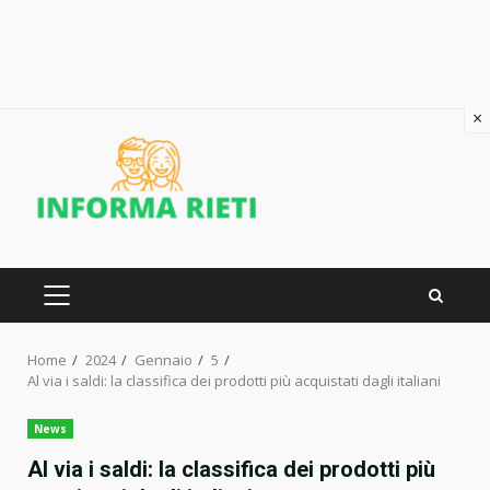
×
Skip
to
content
PRIMARY
MENU
Home
2024
Gennaio
5
Al via i saldi: la classifica dei prodotti più acquistati dagli italiani
News
Al via i saldi: la classifica dei prodotti più