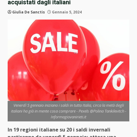
acquistati dagli italiani
Giulia De Sanctis
Gennaio 5, 2024
Venerdì 5 gennaio iniziano i saldi in tutta Italia, circa la metà degli
italiani ha già in mente cosa comprare - Pexels @Polina Tankilevitch -
Informagiovanirieti.it
In 19 regioni italiane su 20 i saldi invernali
partiranno da venerdì 5 gennaio: attesa una