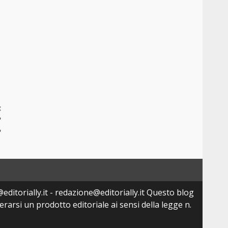
:
?
?
editorially.it - redazione@editorially.it Questo blog
arsi un prodotto editoriale ai sensi della legge n.