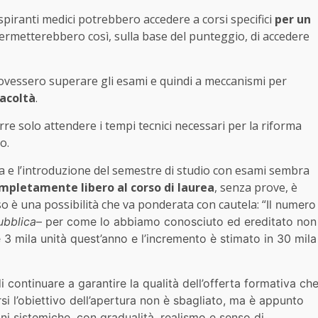
spiranti medici potrebbero accedere a corsi specifici
per un
rmetterebbero così, sulla base del punteggio, di accedere
dovessero superare gli esami e quindi a meccanismi per
facoltà
.
orre solo attendere i tempi tecnici necessari per la riforma
o.
ina e l’introduzione del semestre di studio con esami sembra
ompletamente libero
al corso di laurea
, senza prove, è
o è una possibilità che va ponderata con cautela: “
Il numero
ubblica
– per come lo abbiamo conosciuto ed ereditato non
 3 mila unità quest’anno e l’incremento è stimato in 30 mila
 continuare a garantire la qualità dell’offerta formativa ch
si l’obiettivo dell’apertura non è sbagliato, ma è appunto
oni sistemiche, con gradualità, realismo e senso di