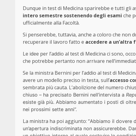
Dunque in test di Medicina sparirebbe e tutti gli a
intero semestre
sostenendo degli esami
che pe
ufficialmente alla Facoltà.
Si penserebbe, tuttavia, anche a coloro che non 
recuperare il lavoro fatto e
accedere a un’altra 
Le idee per l’addio al test di Medicina ci sono, occ
che potrebbe pertanto non arrivare nell’immediat
Se la ministra Bernini per l’addio al test di Medic
avere un modello preciso in testa, sull’
accesso c
sembrata più cauta. L’abolizione del numero chius
chiuso – ha precisato Bernini nell’intervista a
Rep
esiste già più. Abbiamo aumentato i posti di oltre
nei prossimi sette anni”.
La ministra ha poi aggiunto: “
Abbiamo il dovere di
un’apertura indiscriminata non assicurerebbe. Dar
un obiettivo intorno al quale costruire le condizi