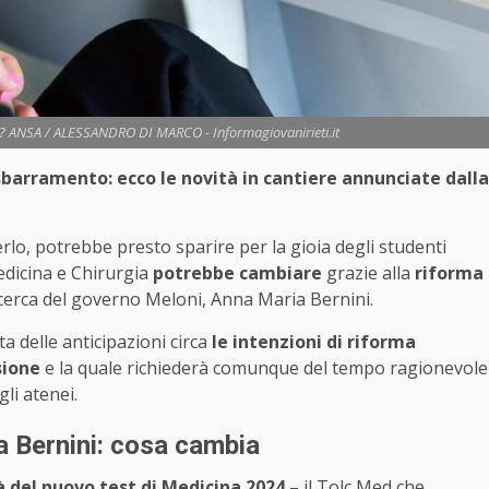
na? ANSA / ALESSANDRO DI MARCO - Informagiovanirieti.it
sbarramento: ecco le novità in cantiere annunciate dalla
lo, potrebbe presto sparire per la gioia degli studenti
Medicina e Chirurgia
potrebbe cambiare
grazie alla
riforma
Ricerca del governo Meloni, Anna Maria Bernini.
ta delle anticipazioni circa
le intenzioni di riforma
sione
e la quale richiederà comunque del tempo ragionevole
gli atenei.
a Bernini: cosa cambia
à del nuovo test di Medicina 2024
– il Tolc Med che