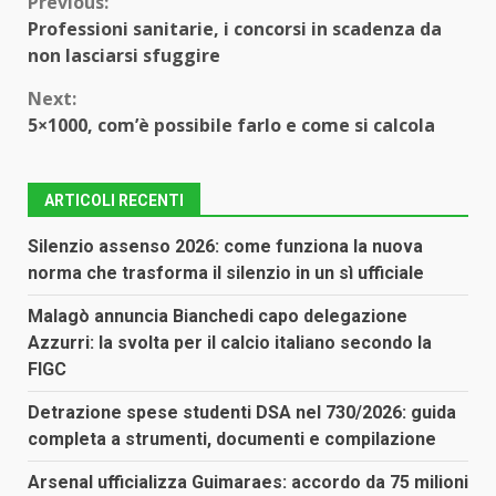
Continue
Previous:
Professioni sanitarie, i concorsi in scadenza da
Reading
non lasciarsi sfuggire
Next:
5×1000, com’è possibile farlo e come si calcola
ARTICOLI RECENTI
Silenzio assenso 2026: come funziona la nuova
norma che trasforma il silenzio in un sì ufficiale
Malagò annuncia Bianchedi capo delegazione
Azzurri: la svolta per il calcio italiano secondo la
FIGC
Detrazione spese studenti DSA nel 730/2026: guida
completa a strumenti, documenti e compilazione
Arsenal ufficializza Guimaraes: accordo da 75 milioni