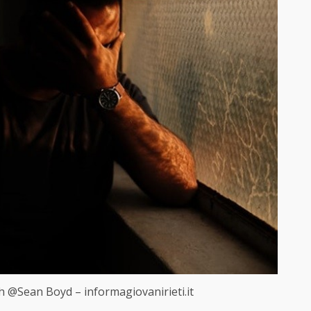
 @Sean Boyd – informagiovanirieti.it