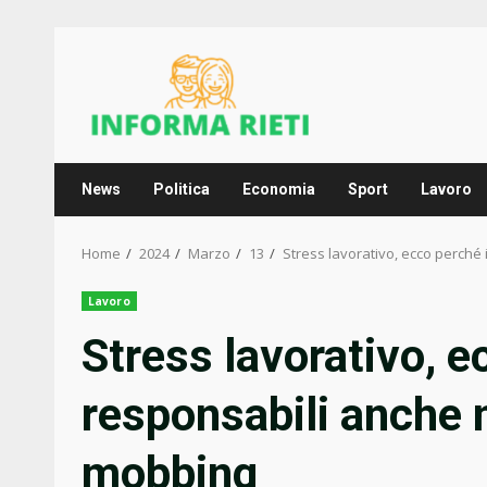
Skip
to
content
News
Politica
Economia
Sport
Lavoro
Home
2024
Marzo
13
Stress lavorativo, ecco perché 
Lavoro
Stress lavorativo, e
responsabili anche n
mobbing