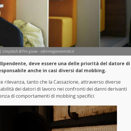
| Unsplash @Tim gouw - informagiovanirieti.it
 dipendente, deve essere una delle priorità del datore di
esponsabile anche in casi diversi dal mobbing.
te rilevanza, tanto che la Cassazione, attraverso diverse
bilità dei datori di lavoro nei confronti dei danni derivanti
ssenza di comportamenti di mobbing specifici.