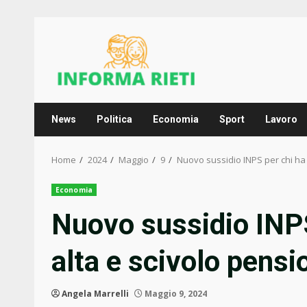
Skip
to
content
News
Politica
Economia
Sport
Lavoro
Home
2024
Maggio
9
Nuovo sussidio INPS per chi ha
Economia
Nuovo sussidio INPS
alta e scivolo pensi
Angela Marrelli
Maggio 9, 2024