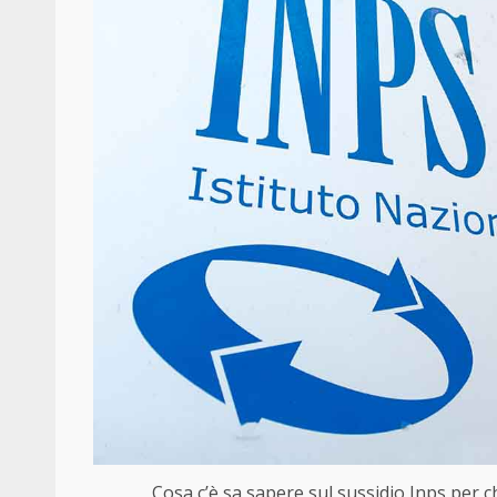
Cosa c’è sa sapere sul sussidio Inps per c