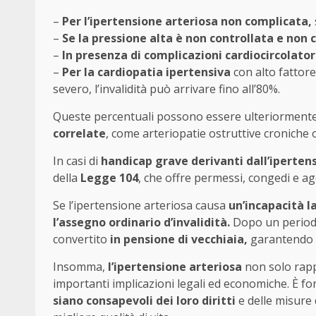
–
Per l’ipertensione arteriosa non complicata,
–
Se la pressione alta è non controllata e non
–
In presenza di complicazioni cardiocircolatori
–
Per la cardiopatia ipertensiva
con alto fattore
severo, l’invalidità può arrivare fino all’80%.
Queste percentuali possono essere ulteriormente 
correlate
, come arteriopatie ostruttive croniche 
In casi di
handicap grave derivanti dall’iperten
della
Legge 104
, che offre permessi, congedi e age
Se l’ipertensione arteriosa causa
un’incapacità l
l’assegno ordinario d’invalidità.
Dopo un periodo
convertito
in pensione di vecchiaia,
garantendo u
Insomma,
l’ipertensione arteriosa
non solo rapp
importanti implicazioni legali ed economiche. È f
siano consapevoli dei loro diritti
e delle misure