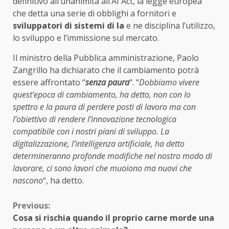
definitivo all’unanimità all’AI Act, la legge europea
che detta una serie di obblighi a fornitori e
sviluppatori di sistemi di Ia
e ne disciplina l’utilizzo,
lo sviluppo e l’immissione sul mercato.
Il ministro della Pubblica amministrazione, Paolo
Zangrillo ha dichiarato che il cambiamento potrà
essere affrontato “
senza paura
“. “
Dobbiamo vivere
quest’epoca di cambiamento, ha detto, non con lo
spettro e la paura di perdere posti di lavoro ma con
l’obiettivo di rendere l’innovazione tecnologica
compatibile con i nostri piani di sviluppo. La
digitalizzazione, l’intelligenza artificiale, ha detto
determineranno profonde modifiche nel nostro modo di
lavorare, ci sono lavori che muoiono ma nuovi che
nascono
“, ha detto.
Continue
Previous:
Cosa si rischia quando il proprio carne morde una
Reading