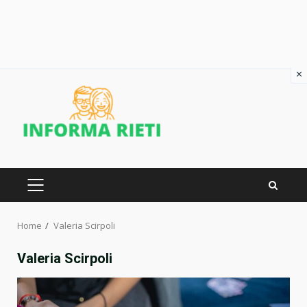
×
Skip
to
content
PRIMARY
MENU
Home
Valeria Scirpoli
Valeria Scirpoli