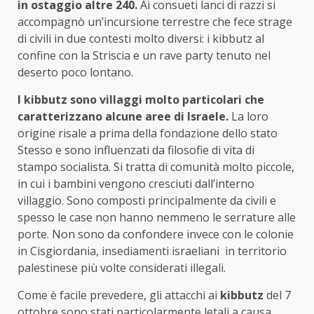
in ostaggio altre 240.
Ai consueti lanci di razzi si
accompagnò un’incursione terrestre che fece strage
di civili in due contesti molto diversi: i kibbutz al
confine con la Striscia e un rave party tenuto nel
deserto poco lontano.
I kibbutz sono villaggi molto particolari che
caratterizzano alcune aree di Israele.
La loro
origine risale a prima della fondazione dello stato
Stesso e sono influenzati da filosofie di vita di
stampo socialista. Si tratta di comunità molto piccole,
in cui i bambini vengono cresciuti dall’interno
villaggio. Sono composti principalmente da civili e
spesso le case non hanno nemmeno le serrature alle
porte. Non sono da confondere invece con le colonie
in Cisgiordania, insediamenti israeliani
in territorio
palestinese più volte considerati illegali.
Come è facile prevedere, gli attacchi ai
kibbutz
del 7
ottobre sono stati particolarmente letali a causa