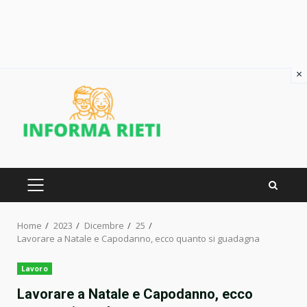
×
Skip
to
content
PRIMARY
MENU
Home
2023
Dicembre
25
Lavorare a Natale e Capodanno, ecco quanto si guadagna
Lavoro
Lavorare a Natale e Capodanno, ecco