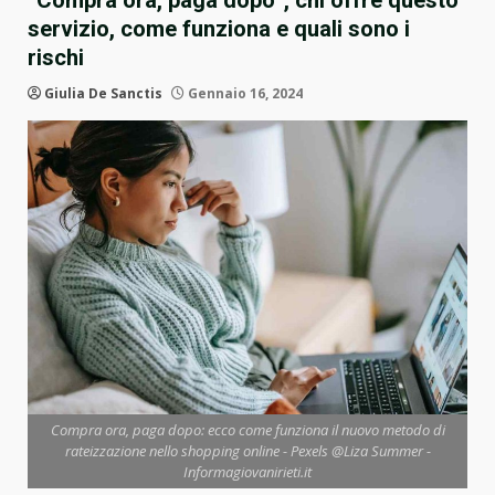
“Compra ora, paga dopo”, chi offre questo
servizio, come funziona e quali sono i
rischi
Giulia De Sanctis
Gennaio 16, 2024
Compra ora, paga dopo: ecco come funziona il nuovo metodo di
rateizzazione nello shopping online - Pexels @Liza Summer -
Informagiovanirieti.it