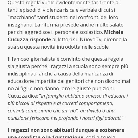
Questa regola vuole evidentemente far fronte ai
tanti episodi di violenza fisica e verbale di cui si
“macchiano” tanti studenti nei confronti dei loro
insegnanti.
La riforma prevede anche multe salate
per chi aggredisce il personale scolastico.
Michele
Cucuzza risponde
ai lettori su NuovoTv, dicendo la
sua su questa novità introdotta nelle scuole.
Il famoso giornalista è convinto che questa regola
sia giusta perché i ragazzi a scuola sono sempre più
indisciplinati, anche a causa della mancanza di
educazione impartita dai genitori che non dicono mai
no ai figli e non danno loro le giuste punizioni.
Cucuzza dice: “
In famiglia abbiamo smesso di educare i
più piccoli al rispetto e ai corretti comportamenti,
convinti come siamo che un “no”, un divieto o una
punizione feriscano nel profondo i nostri figli adorati.
”
I ragazzi non sono abituati dunque a sostenere
una sconfitta o la frustrazione,
così a scuola