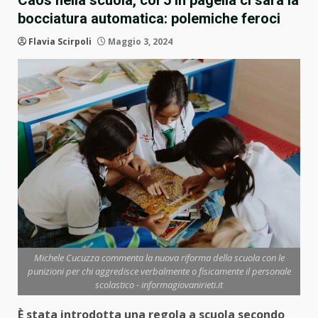
Caos nella scuola, col 5 in pagella ci sarà la
bocciatura automatica: polemiche feroci
Flavia Scirpoli
Maggio 3, 2024
Michele Cucuzza commenta la nuova riforma della scuola con le
punizioni per chi aggredisce verbalmente o fisicamente il personale
scolastico - informagiovanirieti.it
È stata introdotta una regola a scuola secondo