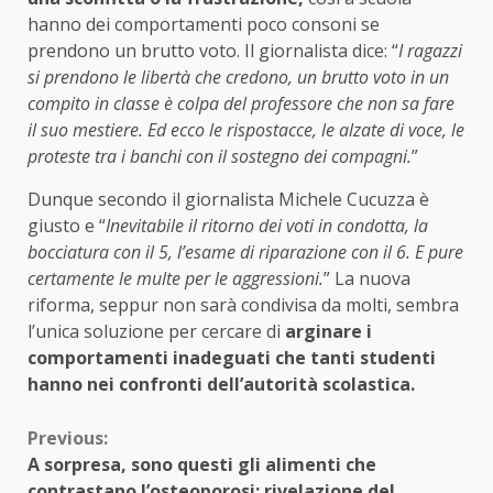
hanno dei comportamenti poco consoni se
prendono un brutto voto. Il giornalista dice: “
I ragazzi
si prendono le libertà che credono, un brutto voto in un
compito in classe è colpa del professore che non sa fare
il suo mestiere. Ed ecco le rispostacce, le alzate di voce, le
proteste tra i banchi con il sostegno dei compagni.
”
Dunque secondo il giornalista Michele Cucuzza è
giusto e “
Inevitabile il ritorno dei voti in condotta, la
bocciatura con il 5, l’esame di riparazione con il 6. E pure
certamente le multe per le aggressioni.
” La nuova
riforma, seppur non sarà condivisa da molti, sembra
l’unica soluzione per cercare di
arginare i
comportamenti inadeguati che tanti studenti
hanno nei confronti dell’autorità scolastica.
Continue
Previous:
A sorpresa, sono questi gli alimenti che
Reading
contrastano l’osteoporosi: rivelazione del