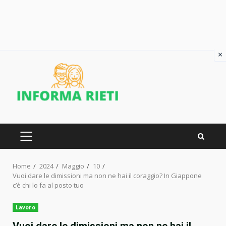
×
Skip
to
content
PRIMARY
MENU
Home
2024
Maggio
10
Vuoi dare le dimissioni ma non ne hai il coraggio? In Giappone
c’è chi lo fa al posto tuo
Lavoro