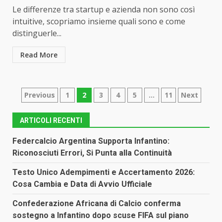
Le differenze tra startup e azienda non sono così
intuitive, scopriamo insieme quali sono e come
distinguerle...
Read More
Paginazione
Previous
1
2
3
4
5
…
11
Next
degli
ARTICOLI RECENTI
articoli
Federcalcio Argentina Supporta Infantino:
Riconosciuti Errori, Si Punta alla Continuità
Testo Unico Adempimenti e Accertamento 2026:
Cosa Cambia e Data di Avvio Ufficiale
Confederazione Africana di Calcio conferma
sostegno a Infantino dopo scuse FIFA sul piano