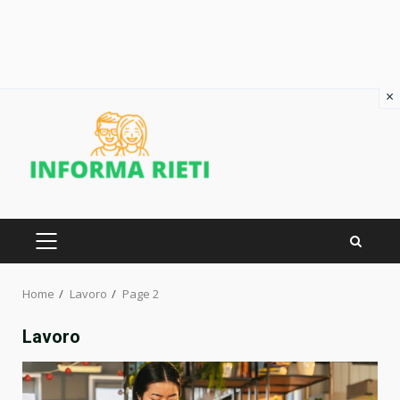
×
Skip
to
content
PRIMARY
MENU
Home
Lavoro
Page 2
Lavoro