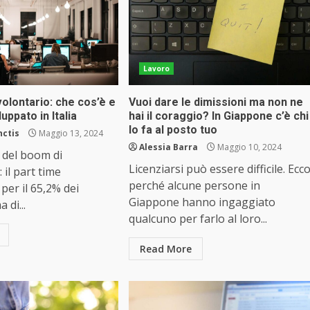
Lavoro
volontario: che cos’è e
Vuoi dare le dimissioni ma non ne
uppato in Italia
hai il coraggio? In Giappone c’è chi
lo fa al posto tuo
nctis
Maggio 13, 2024
Alessia Barra
Maggio 10, 2024
a del boom di
Licenziarsi può essere difficile. Ecc
 il part time
perché alcune persone in
per il 65,2% dei
Giappone hanno ingaggiato
 di...
qualcuno per farlo al loro...
Read More