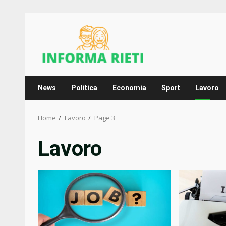
Skip
to
content
News
Politica
Economia
Sport
Lavoro
Home
Lavoro
Page 3
Lavoro