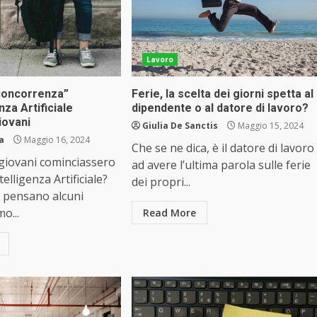
Lavoro
“concorrenza”
Ferie, la scelta dei giorni spetta al
enza Artificiale
dipendente o al datore di lavoro?
iovani
Giulia De Sanctis
Maggio 15, 2024
a
Maggio 16, 2024
Che se ne dica, è il datore di lavoro
 giovani cominciassero
ad avere l’ultima parola sulle ferie
telligenza Artificiale?
dei propri...
e pensano alcuni
o...
Read More