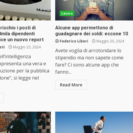
Lavoro
rischio i posti di
Alcune app permettono di
8mila dipendenti
guadagnare dei soldi: eccone 10
 dice un nuovo report
Federico Liberi
Maggio 20, 2024
sti
Maggio 23, 2024
Avete voglia di arrotondare lo
ll’intelligenza
stipendio ma non sapete come
rappresenta una vera e
fare? Ci sono alcune app che
luzione per la pubblica
fanno...
one“, si legge nel
Read More